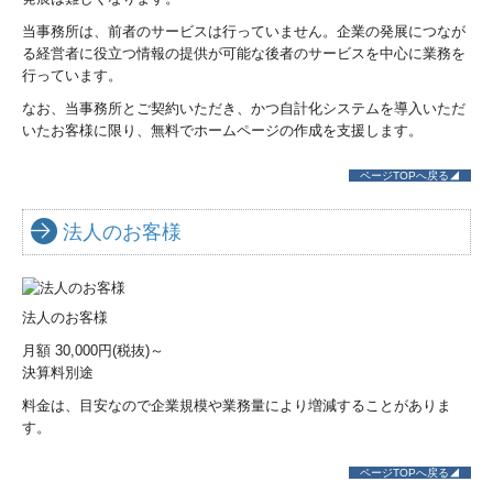
当事務所は、前者のサービスは行っていません。企業の発展につなが
経営者お役立ち情報
る経営者に役立つ情報の提供が可能な後者のサービスを中心に業務を
行っています。
税務Q&A
なお、当事務所とご契約いただき、かつ自計化システムを導入いただ
FXクラウドシリーズ
いたお客様に限り、無料でホームページの作成を支援します。
FX4クラウド
ページTOPへ戻る◢
TKCのFinTechサービス
法人のお客様
証憑保存機能
法人のお客様
お問い合わせ
月額 30,000円(税抜)～
よくあるご質問
決算料別途
料金は、目安なので企業規模や業務量により増減することがありま
す。
ページTOPへ戻る◢