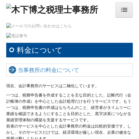
トップページ
業務内容のご案内
料金について
税務顧問
経理合理化プロジェクト
当事務所の料金について
創業支援
現在、会計事務所のサービスは二極化しています。
相続
一つは、税務申告書を作成することを主な目的とした、記帳代行（会
計帳簿の作成）を中心とした会計処理だけを行うサービスです。もう
料金について
一つは、税務申告書の作成はもちろんのこと、経営者がタイムリーに
業績を確認できるようにすることを目的とした、黒字決算につながる
業績管理体制の構築を支援するサービスです。
ご依頼の流れ
前者のサービスを中心とした会計事務所の料金は比較的安価です。し
かし、そのサービスだけでは、経済環境が厳しい現在、企業の健全な
事務所概要
発展は難しくなります。